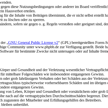
rwenden.
n gegen diese Nutzungsbedingungen oder anderer im Board veröffentli
in Hausverbot erteilen.
für die Inhalte von Beiträgen übernimmt, die er nicht selbst erstellt 
it zu löschen oder zu sperren.
uändern, sofern sie gegen o. g. Regeln verstoßen oder geeignet sind, 
 der „
GNU General Public License v2
“ (GPL) bereitgestellten Foren
hige Community unter www.phpbb.de zur Verfügung gestellt. Beide hab
oftware für bestimmte Zwecke nicht untersagen oder auf Inhalte frem
rper und Gesundheit und der Verletzung wesentlicher Vertragspflichten
ch für mittelbare Folgeschäden wie insbesondere entgangenen Gewinn.
em oder grob fahrlässigem Verhalten oder bei Schäden aus der Verletz
i Vertragsschluss typischerweise vorhersehbaren Schäden und im übrigen
besondere entgangenen Gewinn.
ng von Leben, Körper und Gesundheit oder vorsätzlichem oder grob fah
e nach auf die vertragstypischen Durchschnittsschäden begrenzt. Dies
h zugunsten der Mitarbeiter und Erfüllungsgehilfen des Betreibers.
bleiben unberührt.