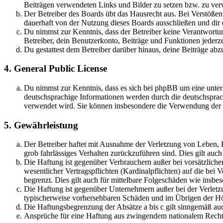
Beiträgen verwendeten Links und Bilder zu setzen bzw. zu ve
Der Betreiber des Boards übt das Hausrecht aus. Bei Verstöße
dauerhaft von der Nutzung dieses Boards ausschließen und dir e
Du nimmst zur Kenntnis, dass der Betreiber keine Verantwortung 
Betreiber, dein Benutzerkonto, Beiträge und Funktionen jederze
Du gestattest dem Betreiber darüber hinaus, deine Beiträge abz
4. General Public License
Du nimmst zur Kenntnis, dass es sich bei phpBB um eine unter
deutschsprachige Informationen werden durch die deutschsprac
verwendet wird. Sie können insbesondere die Verwendung der S
5. Gewährleistung
Der Betreiber haftet mit Ausnahme der Verletzung von Leben, Kö
grob fahrlässiges Verhalten zurückzuführen sind. Dies gilt au
Die Haftung ist gegenüber Verbrauchern außer bei vorsätzlich
wesentlicher Vertragspflichten (Kardinalpflichten) auf die be
begrenzt. Dies gilt auch für mittelbare Folgeschäden wie ins
Die Haftung ist gegenüber Unternehmern außer bei der Verletzu
typischerweise vorhersehbaren Schäden und im Übrigen der Höh
Die Haftungsbegrenzung der Absätze a bis c gilt sinngemäß auc
Ansprüche für eine Haftung aus zwingendem nationalem Recht 