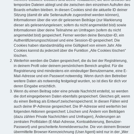
temporäre Dateien ablegt und die zwischen den einzelnen Aufrufen des
Boards erhalten bleiben. In diesen Cookies sind die aktuelle ID deiner
Sitzung (damit dir alle Seitenaufrufe zugeordnet werden können),
Informationen über die von dir gelesenen Beiträge (zur Markierung
dieser als gelesen/ungelesen; sofern du nicht angemeldet bist) sowie
Informationen über deine Teilnahme an Umfragen (sofern du nicht
angemeldet bist) gespeichert. Ferner werden deine Benutzer-ID, ein
Authentifizierungsschlüssel und eine Session-ID gespeichert. Die
Cookies haben standardmäßig eine Gültigkeit von einem Jahr. Alle
Cookies kannst du jederzeit über die Funktion „Alle Cookies löschen“
löschen.
Weiterhin werden die Daten gespeichert, die du bei der Registrierung,
in deinem Profil oder deinem persönlichem Bereich angibst. Für die
Registrierung sind mindestens ein eindeutiger Benutzername, eine E-
Mail-Adresse und ein Passwort notwendig. Wenn durch den Betreiber
weitere Daten als notwendig festgelegt wurden, so ist dies für dich vor
deren Eingabe ersichtlich.
Wenn du einen Beitrag oder eine private Nachricht erstellst, so werden
die dort eingegebenen Daten ebenfalls gespeichert. Gleiches gilt, wenn
du einen Beitrag als Entwurf zwischenspeicherst. In diesen Fällen wird
auch deine IP-Adresse gespeichert. Die IP-Adresse wird weiterhin bei
folgenden Aktionen gespeichert: Löschen und Ändern von Beiträgen
(dazu zählen Private Nachrichten und Umfragen), Änderungen an
zentralen Profildaten (E-Mail-Adresse, Kontoaktivierung, Benutzer-
Passwort) und gescheiterte Anmeldeversuche. Die von deinem Browser
übermittelte Browser-Kennzeichnung (User Agent) wird nur in der „Wer