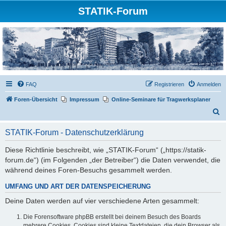
STATIK-Forum
FAQ
Registrieren
Anmelden
Foren-Übersicht
Impressum
Online-Seminare für Tragwerksplaner
S
u
STATIK-Forum - Datenschutzerklärung
c
h
Diese Richtlinie beschreibt, wie „STATIK-Forum“ („https://statik-
forum.de“) (im Folgenden „der Betreiber“) die Daten verwendet, die
e
während deines Foren-Besuchs gesammelt werden.
UMFANG UND ART DER DATENSPEICHERUNG
Deine Daten werden auf vier verschiedene Arten gesammelt:
Die Forensoftware phpBB erstellt bei deinem Besuch des Boards
mehrere Cookies. Cookies sind kleine Textdateien, die dein Browser als