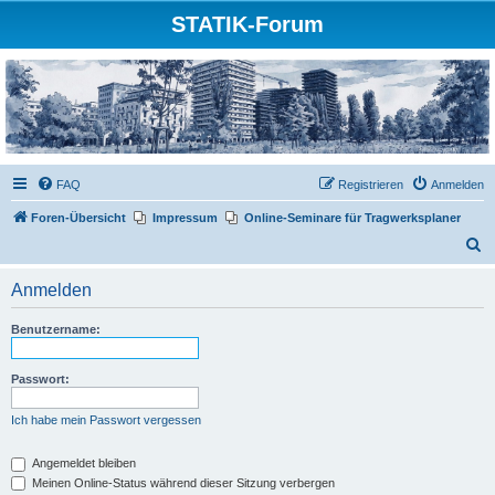
STATIK-Forum
FAQ
Registrieren
Anmelden
Foren-Übersicht
Impressum
Online-Seminare für Tragwerksplaner
S
u
Anmelden
c
h
Benutzername:
e
Passwort:
Ich habe mein Passwort vergessen
Angemeldet bleiben
Meinen Online-Status während dieser Sitzung verbergen