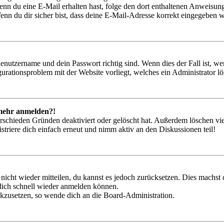
. Wenn du eine E-Mail erhalten hast, folge den dort enthaltenen Anweis
nn du dir sicher bist, dass deine E-Mail-Adresse korrekt eingegeben w
Benutzername und dein Passwort richtig sind. Wenn dies der Fall ist, w
igurationsproblem mit der Website vorliegt, welches ein Administrator l
t mehr anmelden?!
rschieden Gründen deaktiviert oder gelöscht hat. Außerdem löschen vie
triere dich einfach erneut und nimm aktiv an den Diskussionen teil!
 nicht wieder mitteilen, du kannst es jedoch zurücksetzen. Dies machs
 dich schnell wieder anmelden können.
ückzusetzen, so wende dich an die Board-Administration.