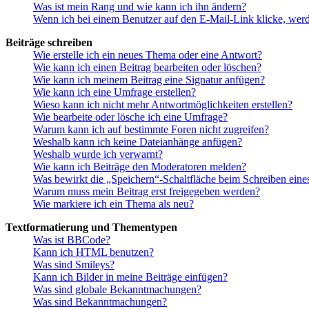
Was ist mein Rang und wie kann ich ihn ändern?
Wenn ich bei einem Benutzer auf den E-Mail-Link klicke, werd
Beiträge schreiben
Wie erstelle ich ein neues Thema oder eine Antwort?
Wie kann ich einen Beitrag bearbeiten oder löschen?
Wie kann ich meinem Beitrag eine Signatur anfügen?
Wie kann ich eine Umfrage erstellen?
Wieso kann ich nicht mehr Antwortmöglichkeiten erstellen?
Wie bearbeite oder lösche ich eine Umfrage?
Warum kann ich auf bestimmte Foren nicht zugreifen?
Weshalb kann ich keine Dateianhänge anfügen?
Weshalb wurde ich verwarnt?
Wie kann ich Beiträge den Moderatoren melden?
Was bewirkt die „Speichern“-Schaltfläche beim Schreiben eine
Warum muss mein Beitrag erst freigegeben werden?
Wie markiere ich ein Thema als neu?
Textformatierung und Thementypen
Was ist BBCode?
Kann ich HTML benutzen?
Was sind Smileys?
Kann ich Bilder in meine Beiträge einfügen?
Was sind globale Bekanntmachungen?
Was sind Bekanntmachungen?