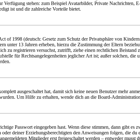
zur Verfügung stehen: zum Beispiel Avatarbilder, Private Nachrichten, 
igt ist und dir zahlreiche Vorteile bietet.
t of 1998 (deutsch: Gesetz zum Schutz der Privatsphäre von Kindern i
ern unter 13 Jahren erheben, hierzu die Zustimmung der Eltern bezieh
dich zu registrieren versuchst, zutrifft, ziehe einen rechtlichen Beista
stelle für Rechtsangelegenheiten jeglicher Art ist; außer solchen, die
erden.
 komplett ausgeschaltet hat, damit sich keine neuen Benutzer mehr anm
 wurden. Um Hilfe zu erhalten, wende dich an die Board-Administratio
richtige Passwort eingegeben hast. Wenn diese stimmen, dann gibt es
ern oder deiner Erziehungsberechtigten den Anweisungen folgen, die du e
 angemeldeten Mitglieder erst freigeschaltet werden – entweder musst du