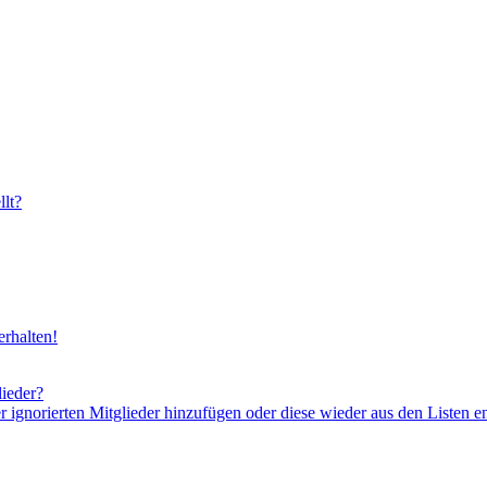
lt?
rhalten!
lieder?
er ignorierten Mitglieder hinzufügen oder diese wieder aus den Listen e