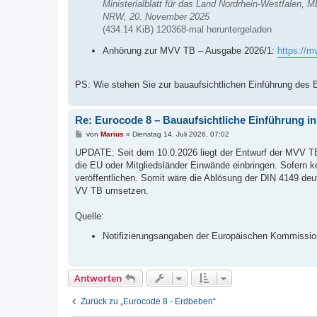
Ministerialblatt für das Land Nordrhein-Westfalen
NRW, 20. November 2025
(434.14 KiB) 120368-mal heruntergeladen
Anhörung zur MVV TB – Ausgabe 2026/1:
https://m
PS: Wie stehen Sie zur bauaufsichtlichen Einführung des 
Re: Eurocode 8 – Bauaufsichtliche Einführung i
B
von
Marius
»
Dienstag 14. Juli 2026, 07:02
e
i
UPDATE: Seit dem 10.0.2026 liegt der Entwurf der MVV TB 20
t
die EU oder Mitgliedsländer Einwände einbringen. Sofern ke
r
a
veröffentlichen. Somit wäre die Ablösung der DIN 4149 deu
g
VV TB umsetzen.
Quelle:
Notifizierungsangaben der Europäischen Kommissi
Antworten
Zurück zu „Eurocode 8 - Erdbeben“