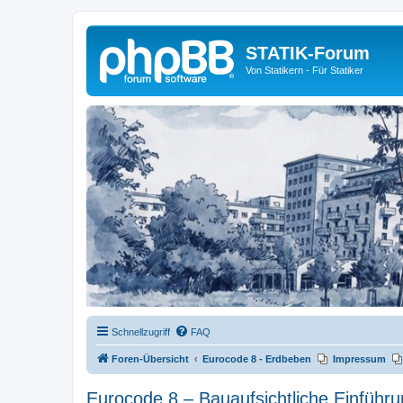
STATIK-Forum
Von Statikern - Für Statiker
Schnellzugriff
FAQ
Foren-Übersicht
Eurocode 8 - Erdbeben
Impressum
Eurocode 8 – Bauaufsichtliche Einführu