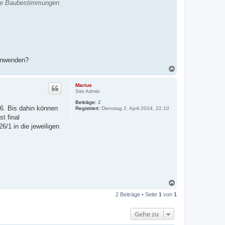
sche Baubestimmungen
 anwenden?
N
a
c
Marius
h
Site Admin
o
Beiträge:
2
b
26. Bis dahin können
Registriert:
Dienstag 2. April 2024, 22:10
e
t final
n
/1 in die jeweiligen
N
a
2 Beiträge • Seite
1
von
1
c
h
o
Gehe zu
b
e