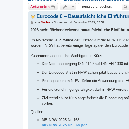
Antworten
Eurocode 8 – Bauaufsichtliche Einführu
B
von
Marius
»
Donnerstag 4. Dezember 2025, 03:59
e
i
2026 steht flächendeckende bauaufsichtliche Einführu
t
r
a
Im November 2025 wurde der Erstentwurf der MVV TB 2026 v
g
worden. NRW hat bereits einige Tage später den Eurocode 8
Zusammenfassend das Wichtigste in Kürze:
Der Normenübergang DIN 4149 auf DIN EN 1998 ist l
Der Eurocode 8 ist in NRW schon jetzt bauaufsichtlic
Prüfingenieure in NRW dürfen die Anwendung des EC
Für die Genehmigungsfähigkeit darf in NRW vorerst
Zivilrechtlich ist für Mangelfreiheit die Einhaltun
vorbei.
Quellen:
MB.NRW 2025 Nr. 168:
MB NRW 2025 Nr. 168.pdf