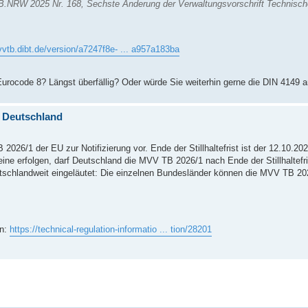
, MB.NRW 2025 Nr. 168, Sechste Änderung der Verwaltungsvorschrift Techni
vvtb.dibt.de/version/a7247f8e- ... a957a183ba
Eurocode 8? Längst überfällig? Oder würde Sie weiterhin gerne die DIN 4149
n Deutschland
26/1 der EU zur Notifizierung vor. Ende der Stillhaltefrist ist der 12.10.20
ine erfolgen, darf Deutschland die MVV TB 2026/1 nach Ende der Stillhaltefris
tschlandweit eingeläutet: Die einzelnen Bundesländer können die MVV TB 2026
on:
https://technical-regulation-informatio ... tion/28201