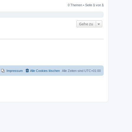
0 Themen • Seite
1
von
1
Gehe zu
Impressum
Alle Cookies löschen
Alle Zeiten sind
UTC+01:00