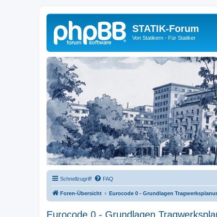
STATIK-Forum
Von Statikern - Für Statiker
Schnellzugriff
FAQ
Foren-Übersicht
Eurocode 0 - Grundlagen Tragwerksplanu
Eurocode 0 - Grundlagen Tragwerkspl