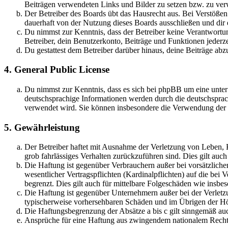
Beiträgen verwendeten Links und Bilder zu setzen bzw. zu ve
Der Betreiber des Boards übt das Hausrecht aus. Bei Verstöße
dauerhaft von der Nutzung dieses Boards ausschließen und dir e
Du nimmst zur Kenntnis, dass der Betreiber keine Verantwortung 
Betreiber, dein Benutzerkonto, Beiträge und Funktionen jederze
Du gestattest dem Betreiber darüber hinaus, deine Beiträge abz
4. General Public License
Du nimmst zur Kenntnis, dass es sich bei phpBB um eine unter
deutschsprachige Informationen werden durch die deutschsprac
verwendet wird. Sie können insbesondere die Verwendung der S
5. Gewährleistung
Der Betreiber haftet mit Ausnahme der Verletzung von Leben, Kö
grob fahrlässiges Verhalten zurückzuführen sind. Dies gilt au
Die Haftung ist gegenüber Verbrauchern außer bei vorsätzlich
wesentlicher Vertragspflichten (Kardinalpflichten) auf die be
begrenzt. Dies gilt auch für mittelbare Folgeschäden wie ins
Die Haftung ist gegenüber Unternehmern außer bei der Verletzu
typischerweise vorhersehbaren Schäden und im Übrigen der Höh
Die Haftungsbegrenzung der Absätze a bis c gilt sinngemäß auc
Ansprüche für eine Haftung aus zwingendem nationalem Recht 