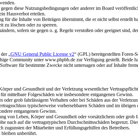
rwenden.
n gegen diese Nutzungsbedingungen oder anderer im Board veröffentli
in Hausverbot erteilen.
für die Inhalte von Beiträgen übernimmt, die er nicht selbst erstellt 
it zu löschen oder zu sperren.
uändern, sofern sie gegen o. g. Regeln verstoßen oder geeignet sind, 
 der „
GNU General Public License v2
“ (GPL) bereitgestellten Foren
hige Community unter www.phpbb.de zur Verfügung gestellt. Beide hab
oftware für bestimmte Zwecke nicht untersagen oder auf Inhalte frem
rper und Gesundheit und der Verletzung wesentlicher Vertragspflichten
ch für mittelbare Folgeschäden wie insbesondere entgangenen Gewinn.
em oder grob fahrlässigem Verhalten oder bei Schäden aus der Verletz
i Vertragsschluss typischerweise vorhersehbaren Schäden und im übrigen
besondere entgangenen Gewinn.
ng von Leben, Körper und Gesundheit oder vorsätzlichem oder grob fah
e nach auf die vertragstypischen Durchschnittsschäden begrenzt. Dies
h zugunsten der Mitarbeiter und Erfüllungsgehilfen des Betreibers.
bleiben unberührt.