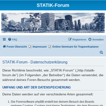
STATIK-Forum
FAQ
Registrieren
Anmelden
Foren-Übersicht
Impressum
Online-Seminare für Tragwerksplaner
S
u
STATIK-Forum - Datenschutzerklärung
c
h
Diese Richtlinie beschreibt, wie „STATIK-Forum“ („http://statik-
forum.de“) (im Folgenden „der Betreiber“) die Daten verwendet, die
e
während deines Foren-Besuchs gesammelt werden.
UMFANG UND ART DER DATENSPEICHERUNG
Deine Daten werden auf vier verschiedene Arten gesammelt:
Die Forensoftware phpBB erstellt bei deinem Besuch des Boards
mehrere Cookies. Cookies sind kleine Textdateien, die dein Browser als