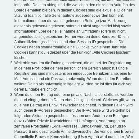
temporäre Dateien ablegt und die zwischen den einzelnen Aufrufen des
Boards erhalten bleiben. In diesen Cookies sind die aktuelle ID deiner
Sitzung (damit dir alle Seitenaufrufe zugeordnet werden können),
Informationen über die von dir gelesenen Beiträge (zur Markierung
dieser als gelesen/ungelesen; sofern du nicht angemeldet bist) sowie
Informationen über deine Teilnahme an Umfragen (sofern du nicht
angemeldet bist) gespeichert. Ferner werden deine Benutzer-ID, ein
Authentifizierungsschlüssel und eine Session-ID gespeichert. Die
Cookies haben standardmäßig eine Gültigkeit von einem Jahr. Alle
Cookies kannst du jederzeit über die Funktion „Alle Cookies löschen“
löschen.
Weiterhin werden die Daten gespeichert, die du bei der Registrierung,
in deinem Profil oder deinem persönlichem Bereich angibst. Für die
Registrierung sind mindestens ein eindeutiger Benutzername, eine E-
Mail-Adresse und ein Passwort notwendig. Wenn durch den Betreiber
weitere Daten als notwendig festgelegt wurden, so ist dies für dich vor
deren Eingabe ersichtlich.
Wenn du einen Beitrag oder eine private Nachricht erstellst, so werden
die dort eingegebenen Daten ebenfalls gespeichert. Gleiches gilt, wenn
du einen Beitrag als Entwurf zwischenspeicherst. In diesen Fällen wird
auch deine IP-Adresse gespeichert. Die IP-Adresse wird weiterhin bei
folgenden Aktionen gespeichert: Löschen und Ändern von Beiträgen
(dazu zählen Private Nachrichten und Umfragen), Änderungen an
zentralen Profildaten (E-Mail-Adresse, Kontoaktivierung, Benutzer-
Passwort) und gescheiterte Anmeldeversuche. Die von deinem Browser
übermittelte Browser-Kennzeichnung (User Agent) wird nur in der „Wer